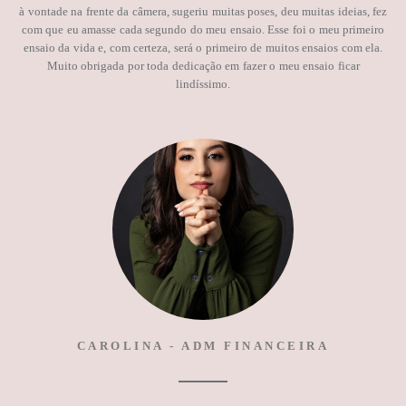
à vontade na frente da câmera, sugeriu muitas poses, deu muitas ideias, fez
com que eu amasse cada segundo do meu ensaio. Esse foi o meu primeiro
ensaio da vida e, com certeza, será o primeiro de muitos ensaios com ela.
Muito obrigada por toda dedicação em fazer o meu ensaio ficar
lindíssimo.
CAROLINA - ADM FINANCEIRA