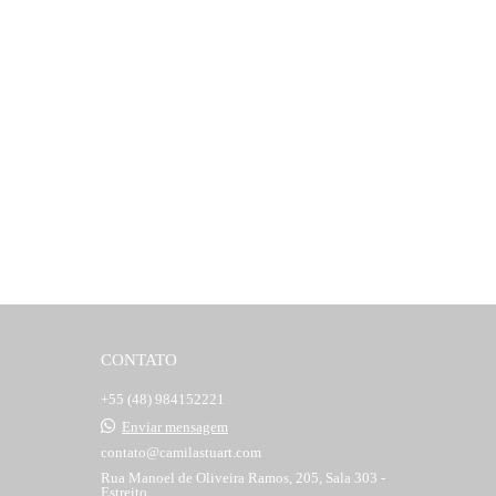
CONTATO
+55 (48) 984152221
Enviar mensagem
contato@camilastuart.com
Rua Manoel de Oliveira Ramos, 205, Sala 303 -
Estreito