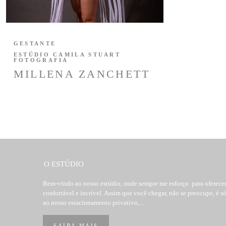
GESTANTE
ESTÚDIO CAMILA STUART
FOTOGRAFIA
MILLENA ZANCHETT
O ESTÚDIO
Bem-vindo ao nosso estúdio, onde sempre me esforço para oferecer 
confortável e incrível. Assim que você chegar, não se preocupe, é s
ao nosso estacionamento privativo,...
SAIBA MAIS